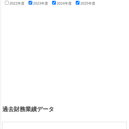
過去財務業績データ