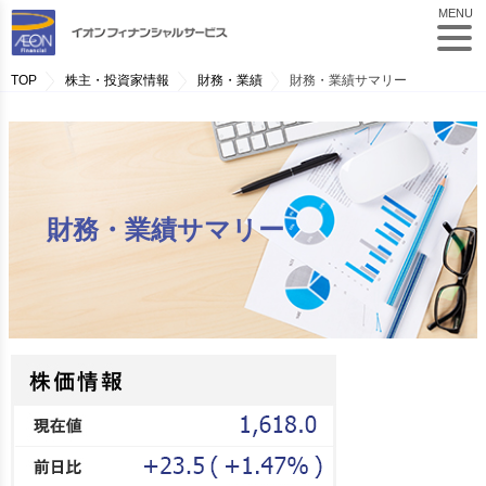
MENU
TOP
株主・投資家情報
財務・業績
財務・業績サマリー
財務・業績サマリー