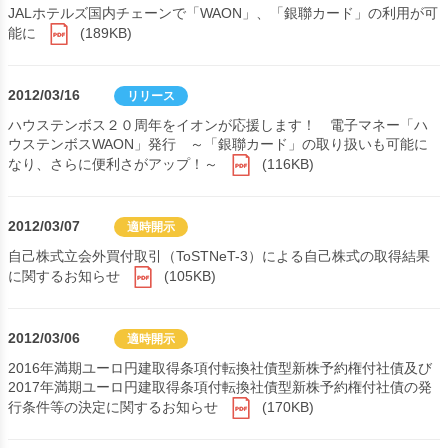
JALホテルズ国内チェーンで「WAON」、「銀聯カード」の利用が可
能に
(189KB)
2012/03/16
リリース
ハウステンボス２０周年をイオンが応援します！ 電子マネー「ハ
ウステンボスWAON」発行 ～「銀聯カード」の取り扱いも可能に
なり、さらに便利さがアップ！～
(116KB)
2012/03/07
適時開示
自己株式立会外買付取引（ToSTNeT-3）による自己株式の取得結果
に関するお知らせ
(105KB)
2012/03/06
適時開示
2016年満期ユーロ円建取得条項付転換社債型新株予約権付社債及び
2017年満期ユーロ円建取得条項付転換社債型新株予約権付社債の発
行条件等の決定に関するお知らせ
(170KB)