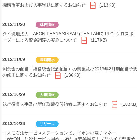
機構改革および人事異動に関するお知らせ
(113KB)
2012/11/20
財務情報
タイ現地法人 AEON THANA SINSAP (THAILAND) PLC. クロスボ
ーダーによる資金調達の実施について
(117KB)
2012/11/09
適時開示
剰余金の配当（経営統合記念配当）の実施及び2013年2月期配当予想
の修正に関するお知らせ
(136KB)
2012/10/29
人事情報
執行役員人事及び新任取締役候補者に関するお知らせ
(103KB)
2012/10/28
リリース
コスモ石油サービスステーションで、イオンの電子マネー
「WAON」決済サービス開始 ～石油元売業界初！プリペイド型電子