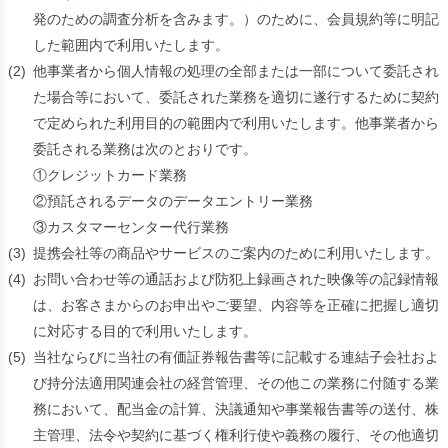
発のための調査分析を含みます。）のために、会員規約等に明記
した範囲内で利用いたします。
(2)
他事業者から個人情報の処理の全部または一部について委託され
た場合等において、委託された業務を適切に遂行するために契約
で定められた利用目的の範囲内で利用いたします。他事業者から
委託される業務は次のとおりです。
①クレジットカード業務
②預託されるデータのデータエントリー業務
③カスタマーセンター代行業務
(3)
提携会社等の商品やサービスのご案内のために利用いたします。
(4)
お問い合わせ等の通話および防犯上録画された映像等の記録情報
は、お客さまからのお申出やご要望、内容等を正確に把握し適切
に対応する目的で利用いたします。
(5)
当社ならびに当社の有価証券報告書等に記載する連結子会社およ
び持分法適用関連会社の経営管理、その他この業務に付随する業
務において、配当金の計算、決議通知や事業報告書等の送付、株
主管理、法令や契約に基づく権利行使や義務の履行、その他適切