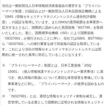
当社は一般財団法人日本情報経済推進協会の運営する「プライバシ
ーマーク制度」の認証および一般財団法人日本品質保証機構による
「ISMS（情報セキュリティマネジメントシステム適合性評価制
度）」の認証を取得しています。またISMSの適用範囲を全事業所へ
拡大するとともに、国際的に認められた英国規格「BS7799」を取得
いたしました。更に、国際標準化機構（ISO）により国際規格
「ISO27001」が発行されたことに伴い、当社ではISMS、BS7799か
ら「ISO27001」への移行審査を経て同規格の認証を取得していま
す。これにより当社の情報セキュリティマネジメントシステムは国
際的に統一された基準に対応していることになります。
※
「プライバシーマーク」制度とは、日本工業規格「JISQ
15001」（個人情報保護マネジメントシステムー要求事項）に基
づき、個人情報の取扱いについて適切な保管措置を整備している
事業者などに対し、「プライバシーマーク」の使用を認めるもの
です。
※
「ISO27001」とは、適切な情報セキュリティ体制を確立し、運
営管理している企業として国際的に証明される情報セキュリティ