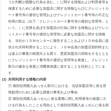
うか判断が困難な行為を含む。）に関する情報および利用者等を
保護するために必要な加盟店に関する情報ならびにクレジットカ
ード番号等の適切な管理およびクレジットカード番号等の不正な
利用の防止（以下「クレジットカード番号等の適切な管理等」と
いう。）に支障を及ぼす加盟店の行為に関する情報およびクレジ
ットカード番号等の適切な管理等に必要な加盟店に関する情報
を、当社がＪＤＭセンターに報告することおよびＪＤＭ会員に提
供され共同利用することにより、ＪＤＭ会員の加盟店契約時また
は途上の審査の精度向上を図り、悪質加盟店の排除をするととも
にクレジットカード番号等の適切な管理等を推進し、クレジット
取引の健全な発展と消費者保護に資することを目的としていま
す。
(2)
共同利用する情報の内容
① 個別信用購入あっせん取引における、当該加盟店等に係る苦
情処理のために必要な調査の事実および事由
② 個別信用購入あっせんに係る業務に関し利用者等の保護に欠
ける行為をしたことを理由として個別信用購入あっせんに係る契