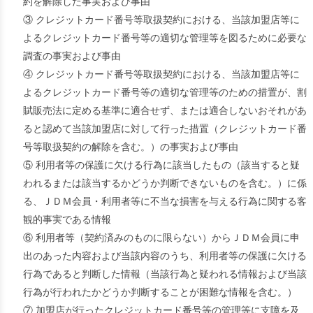
約を解除した事実および事由
③ クレジットカード番号等取扱契約における、当該加盟店等に
よるクレジットカード番号等の適切な管理等を図るために必要な
調査の事実および事由
④ クレジットカード番号等取扱契約における、当該加盟店等に
よるクレジットカード番号等の適切な管理等のための措置が、割
賦販売法に定める基準に適合せず、または適合しないおそれがあ
ると認めて当該加盟店に対して行った措置（クレジットカード番
号等取扱契約の解除を含む。）の事実および事由
⑤ 利用者等の保護に欠ける行為に該当したもの（該当すると疑
われるまたは該当するかどうか判断できないものを含む。）に係
る、ＪＤＭ会員・利用者等に不当な損害を与える行為に関する客
観的事実である情報
⑥ 利用者等（契約済みのものに限らない）からＪＤＭ会員に申
出のあった内容および当該内容のうち、利用者等の保護に欠ける
行為であると判断した情報（当該行為と疑われる情報および当該
行為が行われたかどうか判断することが困難な情報を含む。）
⑦ 加盟店が行ったクレジットカード番号等の管理等に支障を及