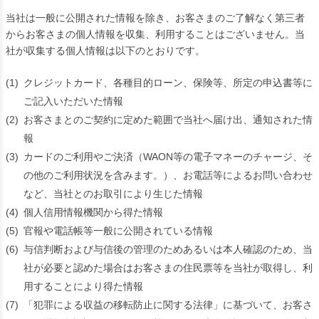
当社は一般に公開された情報を除き、お客さまのご了解なく第三者
からお客さまの個人情報を収集、利用することはございません。当
社が収集する個人情報は以下のとおりです。
(1)
クレジットカード、各種目的ローン、保険等、所定の申込書等に
ご記入いただいた情報
(2)
お客さまとのご契約に定めた範囲で当社へ届け出、通知された情
報
(3)
カードのご利用やご決済（WAON等の電子マネーのチャージ、そ
の他のご利用状況を含みます。）、お電話等によるお問い合わせ
など、当社とのお取引により生じた情報
(4)
個人信用情報機関から得た情報
(5)
官報や電話帳等一般に公開されている情報
(6)
与信判断および与信後の管理のためあるいは本人確認のため、当
社が必要と認めた場合はお客さまの住民票等を当社が取得し、利
用することにより得た情報
(7)
「犯罪による収益の移転防止に関する法律」に基づいて、お客さ