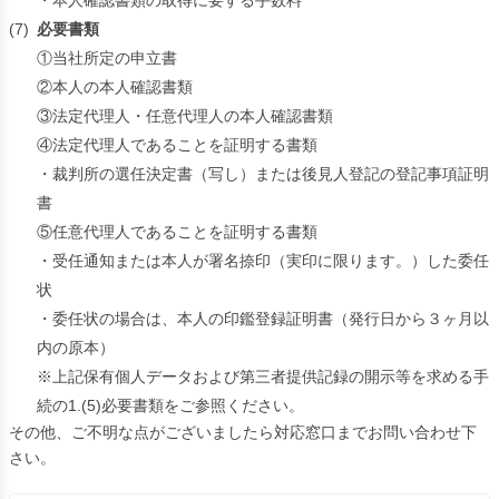
・本人確認書類の取得に要する手数料
(7)
必要書類
①当社所定の申立書
②本人の本人確認書類
③法定代理人・任意代理人の本人確認書類
④法定代理人であることを証明する書類
・裁判所の選任決定書（写し）または後見人登記の登記事項証明
書
⑤任意代理人であることを証明する書類
・受任通知または本人が署名捺印（実印に限ります。）した委任
状
・委任状の場合は、本人の印鑑登録証明書（発行日から３ヶ月以
内の原本）
※上記保有個人データおよび第三者提供記録の開示等を求める手
続の1.(5)必要書類をご参照ください。
その他、ご不明な点がございましたら対応窓口までお問い合わせ下
さい。