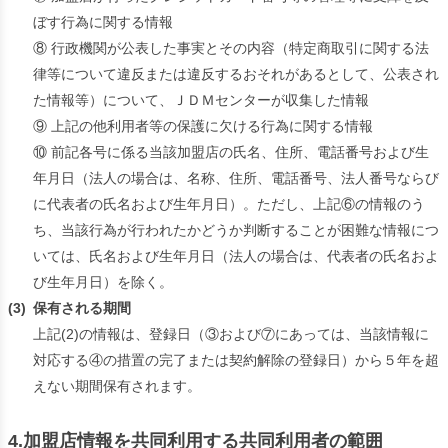
ぼす行為に関する情報
⑧ 行政機関が公表した事実とその内容（特定商取引に関する法
律等について違反または違反するおそれがあるとして、公表され
た情報等）について、ＪＤＭセンターが収集した情報
⑨ 上記の他利用者等の保護に欠ける行為に関する情報
⑩ 前記各号に係る当該加盟店の氏名、住所、電話番号および生
年月日（法人の場合は、名称、住所、電話番号、法人番号ならび
に代表者の氏名および生年月日）。ただし、上記⑥の情報のう
ち、当該行為が行われたかどうか判断することが困難な情報につ
いては、氏名および生年月日（法人の場合は、代表者の氏名およ
び生年月日）を除く。
(3)
保有される期間
上記(2)の情報は、登録日（③および⑦にあっては、当該情報に
対応する④の措置の完了または契約解除の登録日）から５年を超
えない期間保有されます。
4.加盟店情報を共同利用する共同利用者の範囲