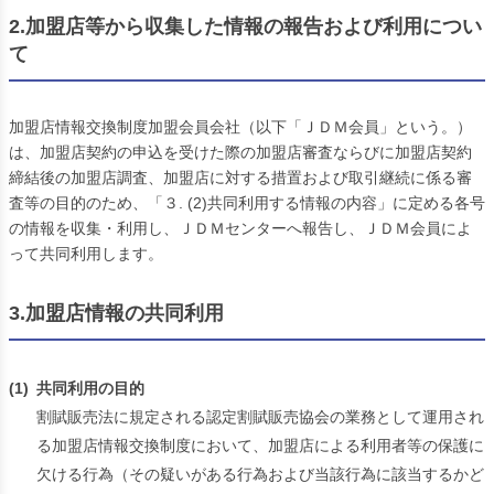
2.加盟店等から収集した情報の報告および利用につい
て
加盟店情報交換制度加盟会員会社（以下「ＪＤＭ会員」という。）
は、加盟店契約の申込を受けた際の加盟店審査ならびに加盟店契約
締結後の加盟店調査、加盟店に対する措置および取引継続に係る審
査等の目的のため、「３. (2)共同利用する情報の内容」に定める各号
の情報を収集・利用し、ＪＤＭセンターへ報告し、ＪＤＭ会員によ
って共同利用します。
3.加盟店情報の共同利用
(1)
共同利用の目的
割賦販売法に規定される認定割賦販売協会の業務として運用され
る加盟店情報交換制度において、加盟店による利用者等の保護に
欠ける行為（その疑いがある行為および当該行為に該当するかど