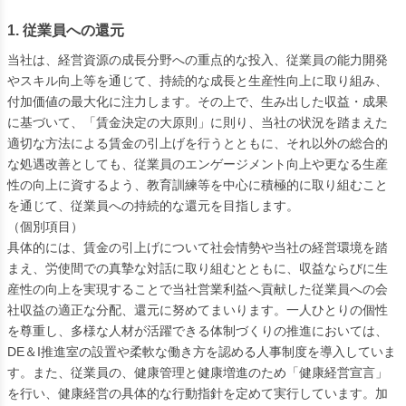
1. 従業員への還元
当社は、経営資源の成長分野への重点的な投入、従業員の能力開発
やスキル向上等を通じて、持続的な成長と生産性向上に取り組み、
付加価値の最大化に注力します。その上で、生み出した収益・成果
に基づいて、「賃金決定の大原則」に則り、当社の状況を踏まえた
適切な方法による賃金の引上げを行うとともに、それ以外の総合的
な処遇改善としても、従業員のエンゲージメント向上や更なる生産
性の向上に資するよう、教育訓練等を中心に積極的に取り組むこと
を通じて、従業員への持続的な還元を目指します。
（個別項目）
具体的には、賃金の引上げについて社会情勢や当社の経営環境を踏
まえ、労使間での真摯な対話に取り組むとともに、収益ならびに生
産性の向上を実現することで当社営業利益へ貢献した従業員への会
社収益の適正な分配、還元に努めてまいります。一人ひとりの個性
を尊重し、多様な人材が活躍できる体制づくりの推進においては、
DE＆I推進室の設置や柔軟な働き方を認める人事制度を導入していま
す。また、従業員の、健康管理と健康増進のため「健康経営宣言」
を行い、健康経営の具体的な行動指針を定めて実行しています。加