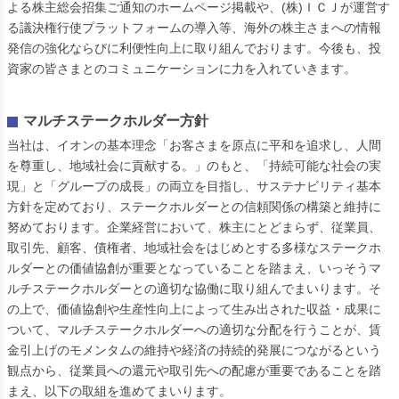
よる株主総会招集ご通知のホームページ掲載や、(株)ＩＣＪが運営す
る議決権行使プラットフォームの導入等、海外の株主さまへの情報
発信の強化ならびに利便性向上に取り組んでおります。今後も、投
資家の皆さまとのコミュニケーションに力を入れていきます。
マルチステークホルダー方針
当社は、イオンの基本理念「お客さまを原点に平和を追求し、人間
を尊重し、地域社会に貢献する。」のもと、「持続可能な社会の実
現」と「グループの成長」の両立を目指し、サステナビリティ基本
方針を定めており、ステークホルダーとの信頼関係の構築と維持に
努めております。企業経営において、株主にとどまらず、従業員、
取引先、顧客、債権者、地域社会をはじめとする多様なステークホ
ルダーとの価値協創が重要となっていることを踏まえ、いっそうマ
ルチステークホルダーとの適切な協働に取り組んでまいります。そ
の上で、価値協創や生産性向上によって生み出された収益・成果に
ついて、マルチステークホルダーへの適切な分配を行うことが、賃
金引上げのモメンタムの維持や経済の持続的発展につながるという
観点から、従業員への還元や取引先への配慮が重要であることを踏
まえ、以下の取組を進めてまいります。