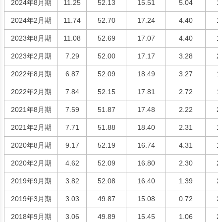
2024年8月期
11.25
52.13
15.51
5.04
1
2024年2月期
11.74
52.70
17.24
4.40
1
2023年8月期
11.08
52.69
17.07
4.40
1
2023年2月期
7.29
52.00
17.17
3.28
2
2022年8月期
6.87
52.09
18.49
3.27
1
2022年2月期
7.84
52.15
17.81
2.72
1
2021年8月期
7.59
51.87
17.48
2.22
2
2021年2月期
7.71
51.88
18.40
2.31
1
2020年8月期
9.17
52.19
16.74
4.31
1
2020年2月期
4.62
52.09
16.80
2.30
2
2019年9月期
3.82
52.08
16.40
1.39
2
2019年3月期
3.03
49.87
15.08
0.72
2
2018年9月期
3.06
49.89
15.45
1.06
2