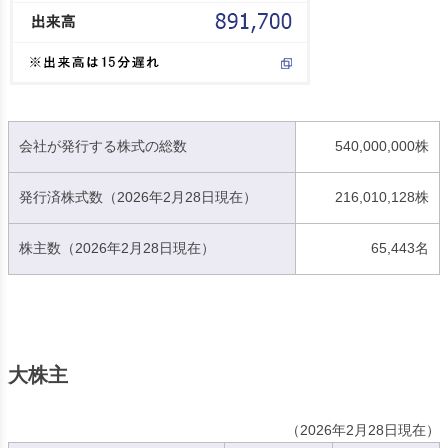
会社が発行する株式の総数
540,000,000株
発行済株式数（2026年2月28日現在）
216,010,128株
株主数（2026年2月28日現在）
65,443名
大株主
（2026年2月28日現在）