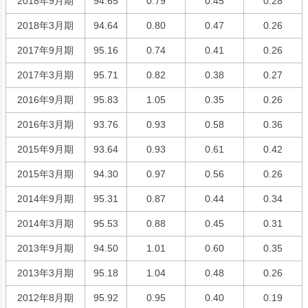
2018年9月期
94.65
0.79
0.45
0.28
2018年3月期
94.64
0.80
0.47
0.26
2017年9月期
95.16
0.74
0.41
0.26
2017年3月期
95.71
0.82
0.38
0.27
2016年9月期
95.83
1.05
0.35
0.26
2016年3月期
93.76
0.93
0.58
0.36
2015年9月期
93.64
0.93
0.61
0.42
2015年3月期
94.30
0.97
0.56
0.26
2014年9月期
95.31
0.87
0.44
0.34
2014年3月期
95.53
0.88
0.45
0.31
2013年9月期
94.50
1.01
0.60
0.35
2013年3月期
95.18
1.04
0.48
0.26
2012年8月期
95.92
0.95
0.40
0.19