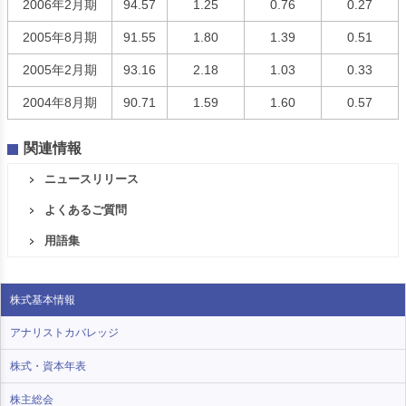
2006年2月期
94.57
1.25
0.76
0.27
2005年8月期
91.55
1.80
1.39
0.51
2005年2月期
93.16
2.18
1.03
0.33
2004年8月期
90.71
1.59
1.60
0.57
関連情報
ニュースリリース
よくあるご質問
用語集
株式基本情報
アナリストカバレッジ
株式・資本年表
株主総会