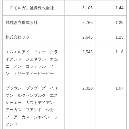
ＪＰモルガン証券株式会社
3,106
1.44
野村證券株式会社
2,766
1.28
株式会社フジ
2,646
1.23
エムエルアイ フォー クラ
2,546
1.18
イアント ジェネラル オム
ニ ノン コラテラル ノ
ン トリーティーピービー
ブラウン ブラザーズ ハリ
2,320
1.07
マン ルクセンブルク エス
シーエー カストデイアン
アーカス フアンド シカ
ブ アーカス ジヤパン フ
アンド