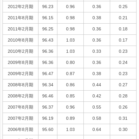
2012年2月期
96.23
0.96
0.36
0.25
2011年8月期
96.15
0.98
0.38
0.21
2011年2月期
96.25
0.98
0.36
0.18
2010年8月期
96.43
1.03
0.36
0.17
2010年2月期
96.36
1.03
0.33
0.23
2009年8月期
96.36
0.80
0.36
0.24
2009年2月期
96.47
0.87
0.38
0.23
2008年8月期
96.34
0.86
0.44
0.27
2008年2月期
96.46
0.85
0.42
0.28
2007年8月期
96.37
0.96
0.55
0.26
2007年2月期
96.19
0.89
0.58
0.31
2006年8月期
95.60
1.03
0.64
0.30