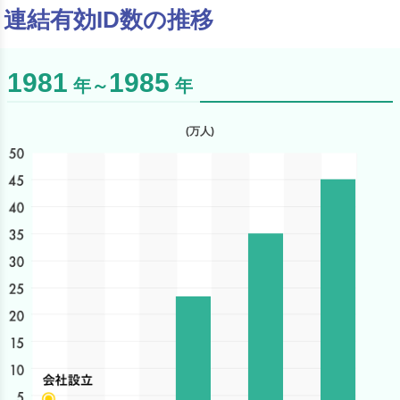
連結有効ID数の推移
1981
1985
年～
年
(万人)