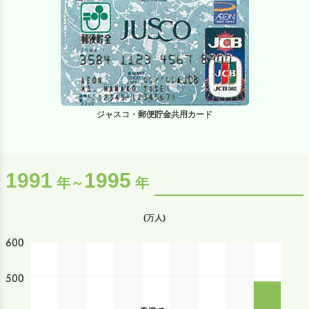
ジャスコ・郵便貯金共用カード
1991
1995
年～
年
(万人)