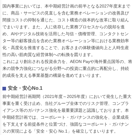
国内事業においては、本中期経営計画の前半となる2027年度末まで
に、商品・サービスの見直しを含む業務オペレーションの改善及び
間接コストの抑制を通じた、コスト構造の抜本的な改革に取り組ん
でまいります。また、人に依存した業務プロセスからの脱却を進
め、AIやデジタル技術を活用した与信・債権管理、コンタクトセン
ター等の顧客接点を含めた業務オペレーション等における業務効率
化・高度化を推進することで、お客さまの体験価値向上と人時生産
性の高い筋肉質な経営体制への転換を図ります。
これにより創出される投資余力を、AEON Payや海外重点国等の、将
来の競争力強化につながる分野への投資に重点的に再配分し、持続
的成長を支える事業基盤の構築を進めてまいります。
安全・安心No.1
前中期経営計画期間（2021年度～2025年度）において発生した重大
事案を重く受け止め、当社グループ全体でのリスク管理、コンプラ
イアンス等のガバナンス強化を最重要課題と認識しております。本
中期経営計画では、コーポレート・ガバナンスの強化を、企業成長
を下支えする前提条件と位置づけ、強固なコーポレート・ガバナン
スの実現による「安全・安心 No.1」を確立してまいります。