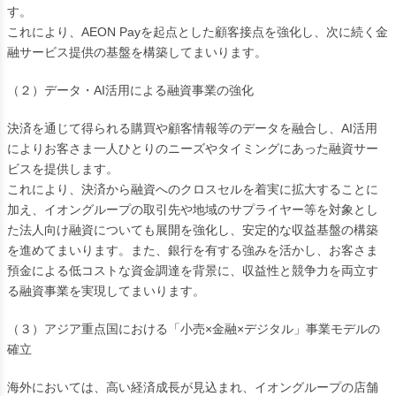
す。
これにより、AEON Payを起点とした顧客接点を強化し、次に続く金
融サービス提供の基盤を構築してまいります。
（２）データ・AI活用による融資事業の強化
決済を通じて得られる購買や顧客情報等のデータを融合し、AI活用
によりお客さま一人ひとりのニーズやタイミングにあった融資サー
ビスを提供します。
これにより、決済から融資へのクロスセルを着実に拡大することに
加え、イオングループの取引先や地域のサプライヤー等を対象とし
た法人向け融資についても展開を強化し、安定的な収益基盤の構築
を進めてまいります。また、銀行を有する強みを活かし、お客さま
預金による低コストな資金調達を背景に、収益性と競争力を両立す
る融資事業を実現してまいります。
（３）アジア重点国における「小売×金融×デジタル」事業モデルの
確立
海外においては、高い経済成長が見込まれ、イオングループの店舗