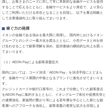
識し、お客さまのニーズに対して常に革新的な金融サービスを提供
することで応えるとともに、金融サービスをより身近で、より安心
してご利用いただける存在となることを目指し、以下を重点戦略と
して企業価値向上に取り組んでまいります。
稼ぐ力の発揮
イオンの金融である強みを最大限に発揮し、国内外におけるイオン
グループとのシナジー最大化を図るとともに、小売データとAIを掛
け合わせることで顧客理解を深め、提供価値の継続的な向上を図っ
てまいります。
（１）AEON Payによる顧客基盤拡大
国内においては、コード決済「AEON Pay」を決済手段にとどまら
ず、金融サービス展開の中核となるブランドに進化させてまいりま
す。
クレジットカードや銀行口座等の、これまで分散していた顧客接点
をAEON Payに集約するとともに、イオングループ各社や提携先等と
の連携強化、家族間の繋がり等による若年層を中心とした新たな顧
客層へのアプローチを強化し、顧客基盤の着実な拡大を目指しま