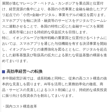
展開が進むマレーシア・ベトナム・カンボジアを重点国と位置付
け、経営資源の集中により、各国の小売事業と金融を融合したアプ
リ起点での「小売×金融×デジタル」事業モデルの確立を図ります。
スマホアプリを軸に決済・融資等のサービスをデジタルでシームレ
スに連動させることで、各国の特性に応じた金融サービスを展開
し、成長市場における持続的な収益拡大を目指します。
特に、イオングループが海外戦略の重要国と位置付けるベトナムに
おいては、スマホアプリを通じた与信機能を有する決済事業を開始
し、イオングループとの連携強化を図るとともに、デジタルを起点
とした顧客基盤及び取扱高の拡大による新たな収益基盤の構築を進
めてまいります。
高効率経営への転換
本中期経営計画では、成長戦略と同時に、従来の高コスト構造の抜
本的な見直しを図ります。AI等を活用した業務効率化の徹底、商
品・サービスの見直しによるコスト削減により、持続的な成長投資
に振り向ける投資余力を創出してまいります。
・国内コスト構造改革